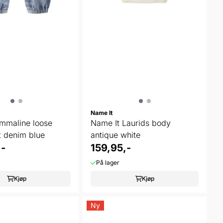
Name It
mmaline loose
Name It Laurids body
t denim blue
antique white
-
159,95,-
På lager
Kjøp
Kjøp
Ny