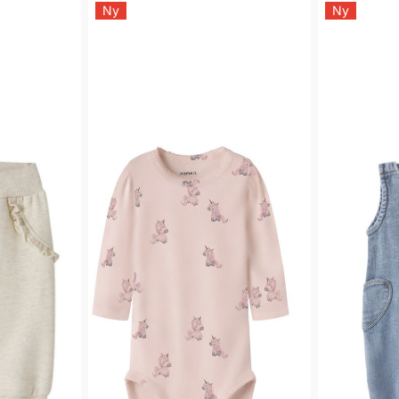
Ny
Ny