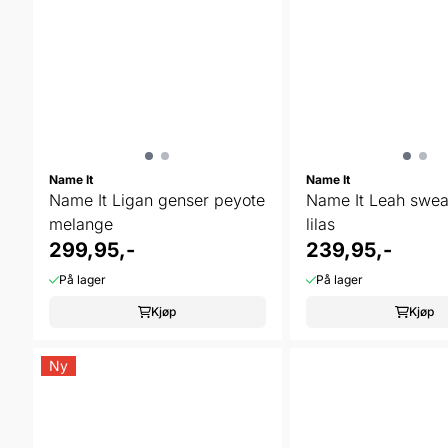
Name It
Name It
Name It Ligan genser peyote
Name It Leah sweat
melange
lilas
299,95,-
239,95,-
På lager
På lager
Kjøp
Kjøp
Ny