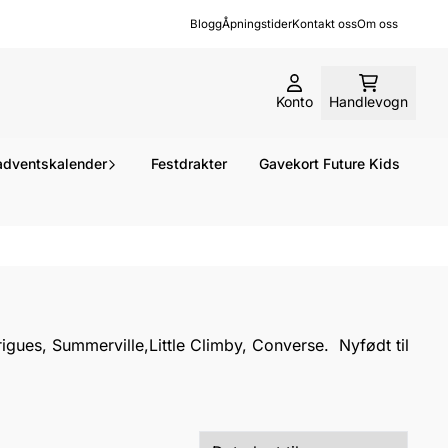
Blogg
Åpningstider
Kontakt oss
Om oss
Konto
Handlevogn
dventskalender
Festdrakter
Gavekort Future Kids
rigues, Summerville,Little Climby, Converse. Nyfødt til