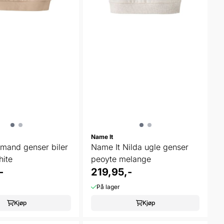
Name It
mand genser biler
Name It Nilda ugle genser
hite
peoyte melange
-
219,95,-
På lager
Kjøp
Kjøp