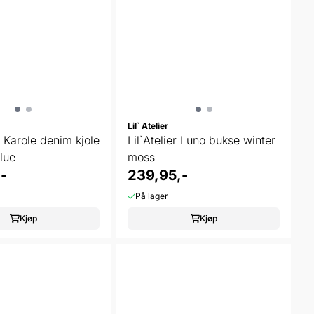
Lil` Atelier
er Karole denim kjole
Lil`Atelier Luno bukse winter
lue
moss
-
239,95,-
På lager
Kjøp
Kjøp