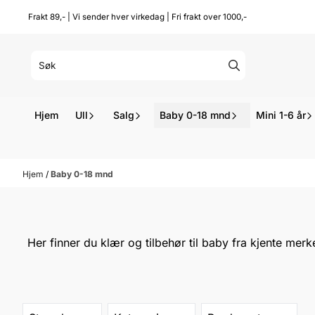
Hopp til innhold
Frakt 89,- | Vi sender hver virkedag | Fri frakt over 1000,-
Hjem
Ull
Salg
Baby 0-18 mnd
Mini 1-6 år
Hjem
/
Baby 0-18 mnd
Her finner du klær og tilbehør til baby fra kjente mer