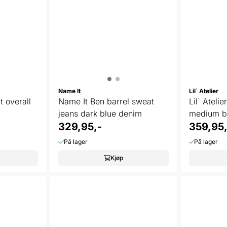
Name It
Lil` Atelier
 overall
Name It Ben barrel sweat
Lil` Ateli
jeans dark blue denim
medium b
329,95,-
359,95,
På lager
På lager
Kjøp