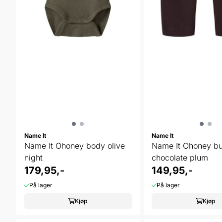
Name It
Name It
Name It Ohoney body olive
Name It Ohoney b
night
chocolate plum
179,95,-
149,95,-
På lager
På lager
Kjøp
Kjøp