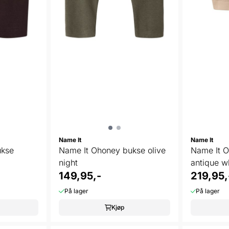
Name It
Name It
ukse
Name It Ohoney bukse olive
Name It O
night
antique w
149,95,-
219,95,
På lager
På lager
Kjøp