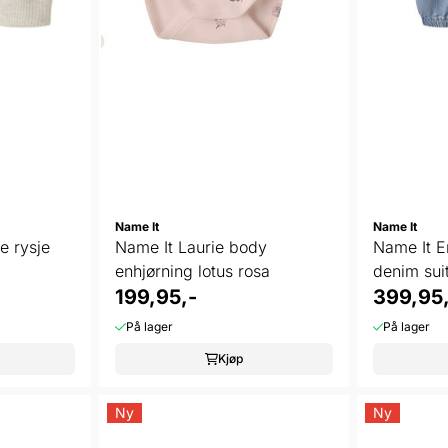
Name It
Name It
e rysje
Name It Laurie body
Name It E
enhjørning lotus rosa
denim sui
199,95,-
399,95,
På lager
På lager
Kjøp
Ny
Ny