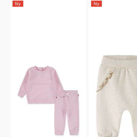
Ny
Ny