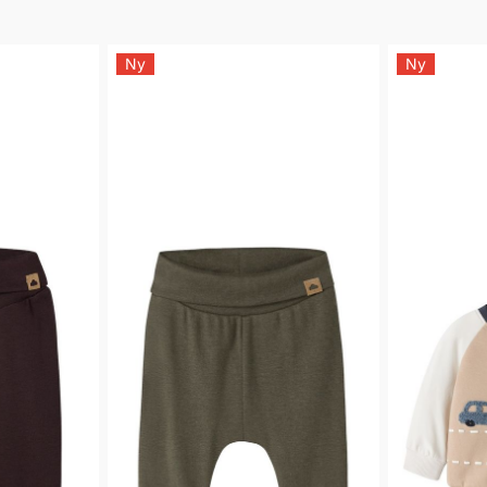
Ny
Ny