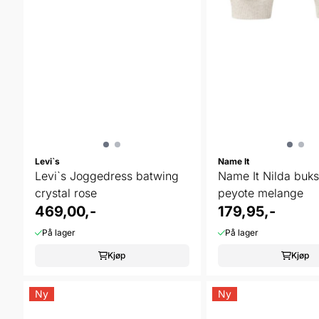
Levi`s
Name It
Levi`s Joggedress batwing
Name It Nilda buks
crystal rose
peyote melange
469,00,-
179,95,-
På lager
På lager
Kjøp
Kjøp
Ny
Ny