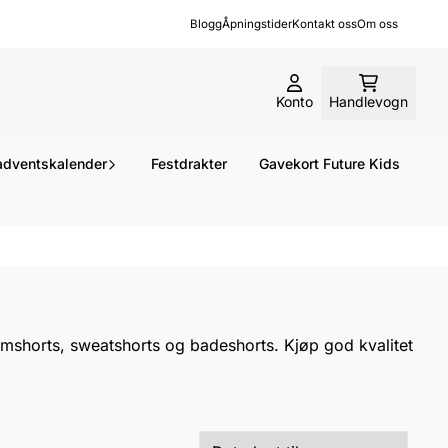
Blogg
Åpningstider
Kontakt oss
Om oss
Konto
Handlevogn
dventskalender
Festdrakter
Gavekort Future Kids
nimshorts, sweatshorts og badeshorts. Kjøp god kvalitet