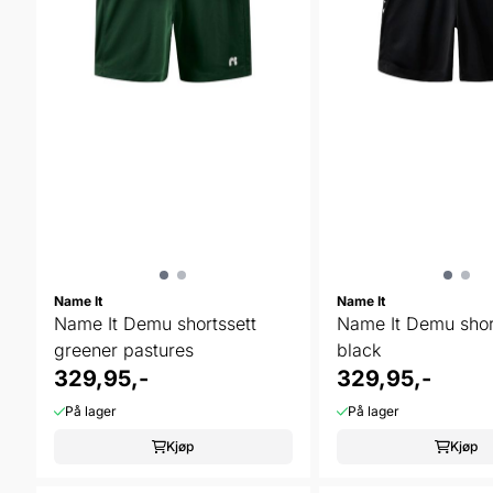
Name It
Name It
Name It Demu shortssett
Name It Demu shor
greener pastures
black
329,95,-
329,95,-
På lager
På lager
Kjøp
Kjøp