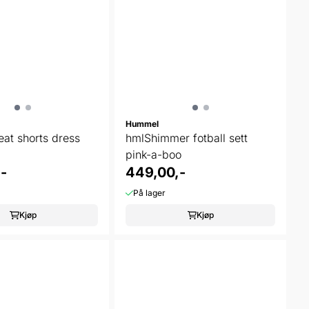
Hummel
eat shorts dress
hmlShimmer fotball sett
pink-a-boo
-
449,00,-
På lager
Kjøp
Kjøp