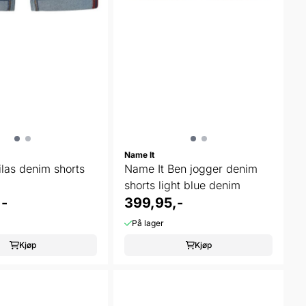
Name It
ilas denim shorts
Name It Ben jogger denim
shorts light blue denim
-
399,95,-
På lager
Kjøp
Kjøp