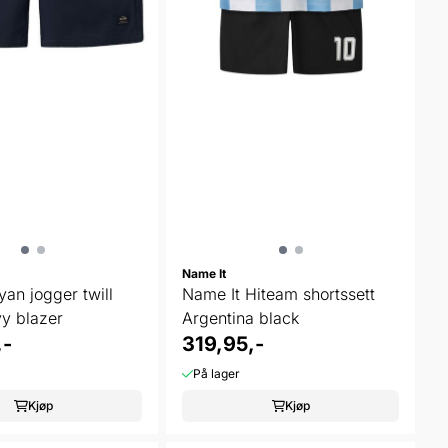
Name It
an jogger twill
Name It Hiteam shortssett
vy blazer
Argentina black
,-
319,95,-
På lager
Kjøp
Kjøp