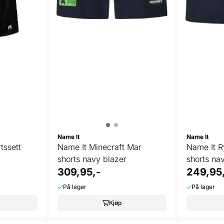
Name It
Name It
tssett
Name It Minecraft Mar
Name It Ry
shorts navy blazer
shorts na
309,95,-
249,95
På lager
På lager
Kjøp