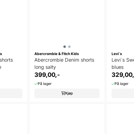
ds
Abercrombie & Fitch Kids
Levi`s
shorts
Abercrombie Denim shorts
Levi`s Sw
e
long salty
blues
399,00,-
329,00,
På lager
På lager
Kjøp