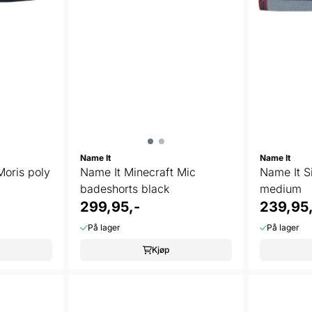
Name It
Name It
oris poly
Name It Minecraft Mic
Name It S
badeshorts black
medium
299,95,-
239,95,
På lager
På lager
Kjøp