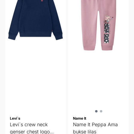
Levi`s
Name It
Levi`s crew neck
Name It Peppa Ama
genser chest logo
bukse lilas