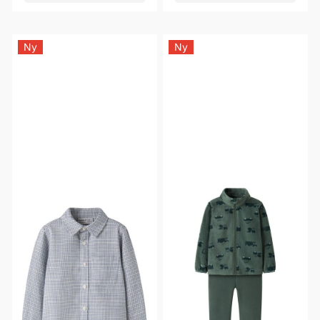
Ny
Ny