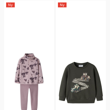
Ny
Ny