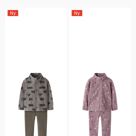
Ny
Ny