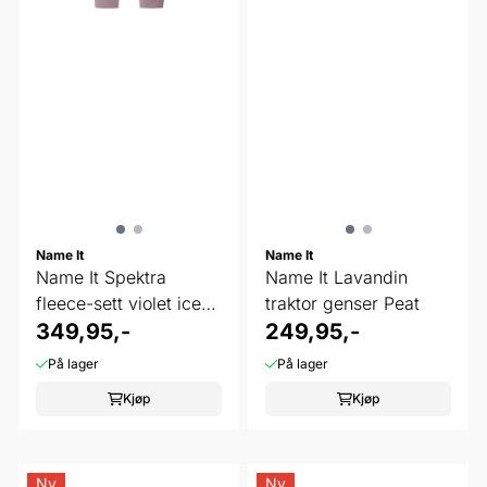
Name It
Name It
Name It Spektra
Name It Lavandin
fleece-sett violet ice
traktor genser Peat
deer
349,95,-
249,95,-
På lager
På lager
Kjøp
Kjøp
Ny
Ny