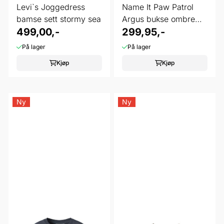
Levi`s Joggedress
Name It Paw Patrol
bamse sett stormy sea
Argus bukse ombre
499,00,-
blue
299,95,-
På lager
På lager
Kjøp
Kjøp
Ny
Ny