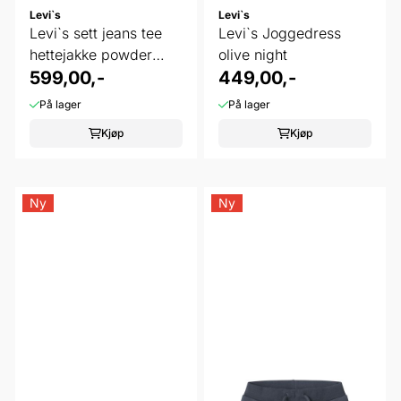
Levi`s
Levi`s
Levi`s sett jeans tee
Levi`s Joggedress
hettejakke powder
olive night
pink
599,00,-
449,00,-
På lager
På lager
Kjøp
Kjøp
Ny
Ny