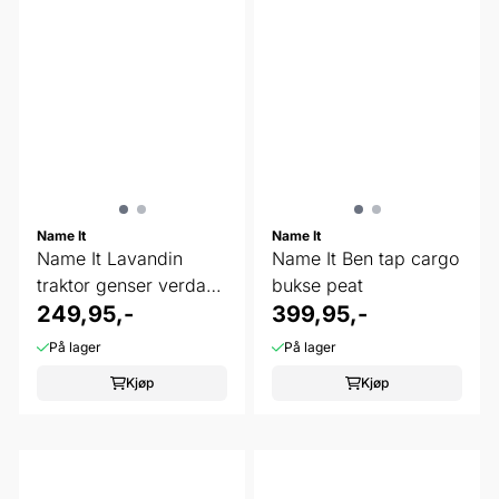
Name It
Name It
Name It Lavandin
Name It Ben tap cargo
traktor genser verdant
bukse peat
green
249,95,-
399,95,-
På lager
På lager
Kjøp
Kjøp