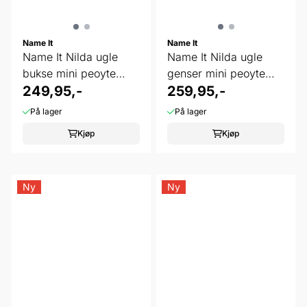
Name It
Name It
Name It Nilda ugle
Name It Nilda ugle
bukse mini peoyte
genser mini peoyte
melange
249,95,-
melange
259,95,-
På lager
På lager
Kjøp
Kjøp
Ny
Ny