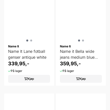
Name It
Name It
Name It Lane fotball
Name it Bella wide
genser antique white
jeans medium blue
339,95,-
denim
359,95,-
På lager
På lager
Kjøp
Kjøp