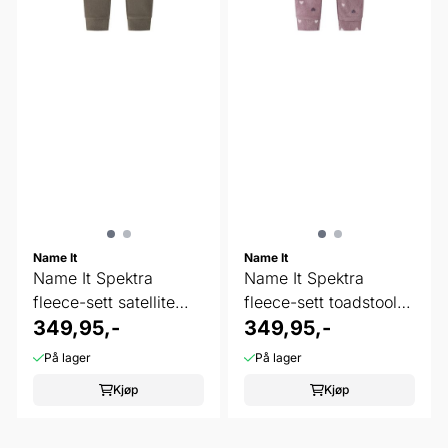
Name It
Name It
Name It Spektra
Name It Spektra
fleece-sett satellite
fleece-sett toadstool
kjøretøy
349,95,-
heart
349,95,-
På lager
På lager
Kjøp
Kjøp