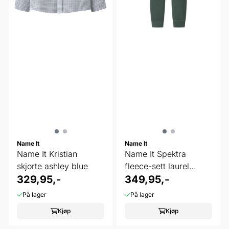
Name It
Name It
Name It Kristian
Name It Spektra
skjorte ashley blue
fleece-sett laurel
329,95,-
wreath ...
349,95,-
På lager
På lager
Kjøp
Kjøp