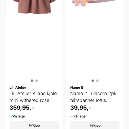
Lil` Atelier
Name It
Lil` Atelier Kilano kjole
Name It Lunicorn 2pk
mini withered rose
hårspenner lotus
359,95,-
enhjørning
39,95,-
På lager
På lager
Kjøp
Kjøp