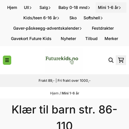
Hopp til innhold
Hjem
Ull
Salg
Baby 0-18 mnd
Mini 1-6 år
Kids/teen 6-16 år
Sko
Softshell
Gaver-påskeegg-adventskalender
Festdrakter
Gavekort Future Kids
Nyheter
Tilbud
Merker
Frakt 89,- | Fri frakt over 1000,-
Hjem
/
Mini 1-6 år
Klær til barn str. 86-
110