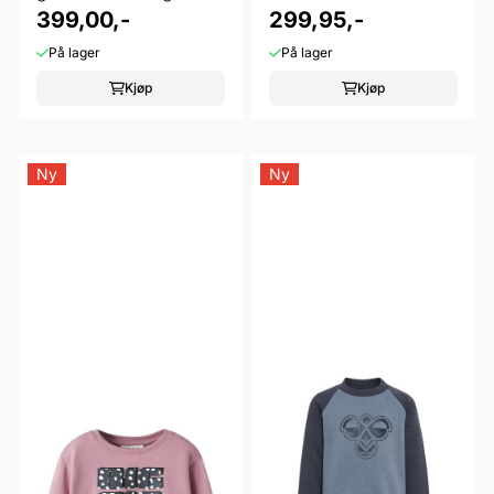
dress blues
399,00,-
299,95,-
På lager
På lager
Kjøp
Kjøp
Ny
Ny