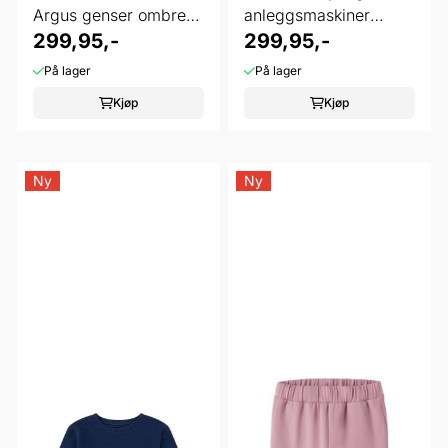
Argus genser ombre
anleggsmaskiner
blue
299,95,-
sesame
299,95,-
På lager
På lager
Kjøp
Kjøp
Ny
Ny