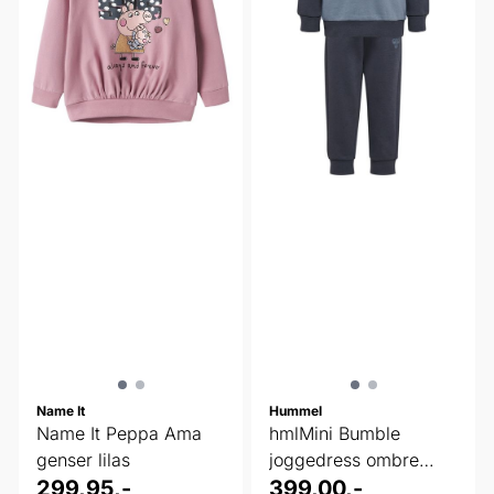
Name It
Hummel
Name It Peppa Ama
hmlMini Bumble
genser lilas
joggedress ombre
299,95,-
blue
399,00,-