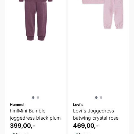
Hummel
Levi`s
hmlMini Bumble
Levi`s Joggedress
joggedress black plum
batwing crystal rose
399,00,-
469,00,-