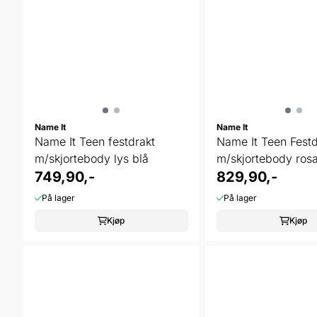
Name It
Name It
Name It Teen festdrakt
Name It Teen Festd
m/skjortebody lys blå
m/skjortebody ros
749,90,-
829,90,-
På lager
På lager
Kjøp
Kjøp