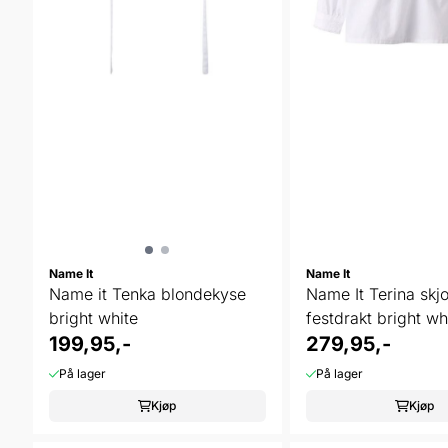
Name It
Name It
Name it Tenka blondekyse
Name It Terina skjor
bright white
festdrakt bright whi
199,95,-
279,95,-
På lager
På lager
Kjøp
Kjøp