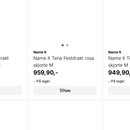
Name It
Name It
rakt
Name It Tena Festdrakt rosa
Name It T
a
skjorte M
skjorte M
959,90,-
949,90
På lager
På lager
Kjøp