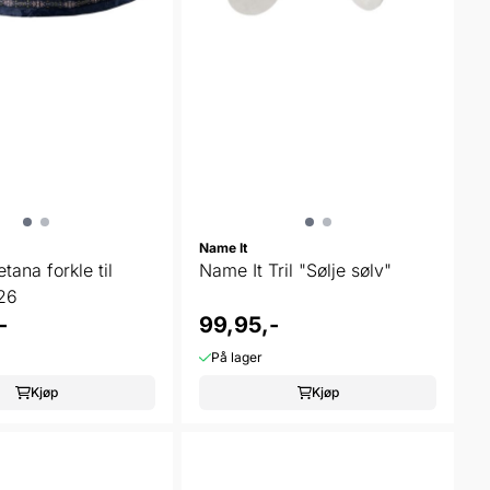
Name It
tana forkle til
Name It Tril "Sølje sølv"
 26
-
99,95,-
På lager
Kjøp
Kjøp