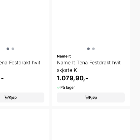
Name It
ena Festdrakt hvit
Name It Tena Festdrakt hvit
skjorte K
,-
1.079,90,-
På lager
Kjøp
Kjøp