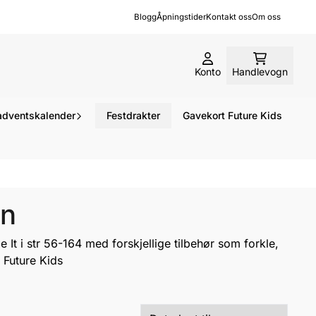
Blogg
Åpningstider
Kontakt oss
Om oss
Konto
Handlevogn
dventskalender
Festdrakter
Gavekort Future Kids
rn
e It
i str 56-164 med forskjellige tilbehør som forkle,
å
Future Kids