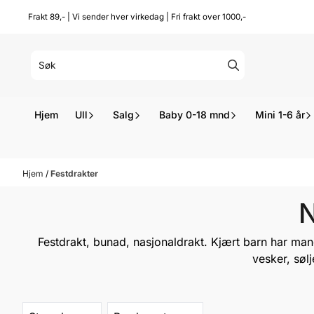
Hopp til innhold
Frakt 89,- | Vi sender hver virkedag | Fri frakt over 1000,-
Hjem
Ull
Salg
Baby 0-18 mnd
Mini 1-6 år
Hjem
/
Festdrakter
N
Festdrakt, bunad, nasjonaldrakt.
Kjært barn har mang
vesker, søl