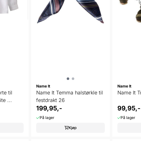
Name It
Name It
te til
Name It Temma halstørkle til
Name It Tr
te ...
festdrakt 26
199,95,-
99,95,-
På lager
På lager
Kjøp