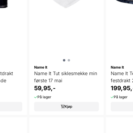
Name It
Name It
tdrakt
Name It Tut siklesmekke min
Name It Te
ade
første 17 mai
festdrakt
59,95,-
199,95,
På lager
På lager
Kjøp