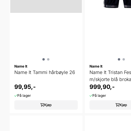
Name It
Name It
Name It Tammi hårbøyle 26
Name It Tristan Fes
m/skjorte blå brok
99,95,-
999,90,-
På lager
På lager
Kjøp
Kjøp