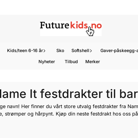
Kids/teen 6-16 år
Sko
Softshell
Gaver-påskeegg-a
Nyheter
Tilbud
Merker
ame It festdrakter til ba
e navn! Her finner du vårt store utvalg
festdrakter fra Nam
je, strømper og hårpynt. Kjøp din neste festdrakt hos oss p