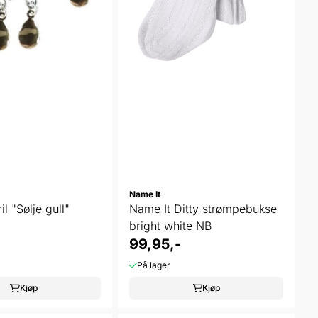
Name It
il "Sølje gull"
Name It Ditty strømpebukse
bright white NB
99,95,-
På lager
Kjøp
Kjøp