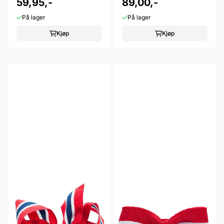
white
59,95,-
nasjonal
89,00,-
På lager
På lager
Kjøp
Kjøp