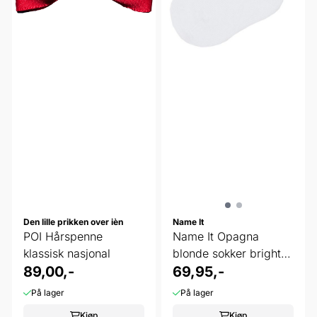
Den lille prikken over ièn
Name It
POI Hårspenne
Name It Opagna
klassisk nasjonal
blonde sokker bright
89,00,-
white
69,95,-
På lager
På lager
Kjøp
Kjøp