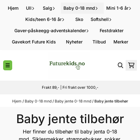
Hopp til innhold
Hjem
Ull
Salg
Baby 0-18 mnd
Mini 1-6 år
Kids/teen 6-16 år
Sko
Softshell
Gaver-påskeegg-adventskalender
Festdrakter
Gavekort Future Kids
Nyheter
Tilbud
Merker
Frakt 89,- | Fri frakt over 1000,-
Hjem
/
Baby 0-18 mnd
/
Baby jente 0-18 mnd
/
Baby jente tilbehør
Baby jente tilbehør
Her finner du tilbehør til baby jenta 0-18
mnd. Siklesmekker, strømpebukser, sokker,