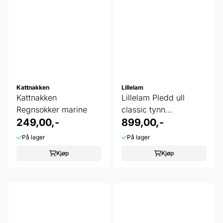
Kattnakken
Lillelam
Kattnakken
Lillelam Pledd ull
Regnsokker marine
classic tynn
249,00,-
himmelrosa
899,00,-
På lager
På lager
Kjøp
Kjøp