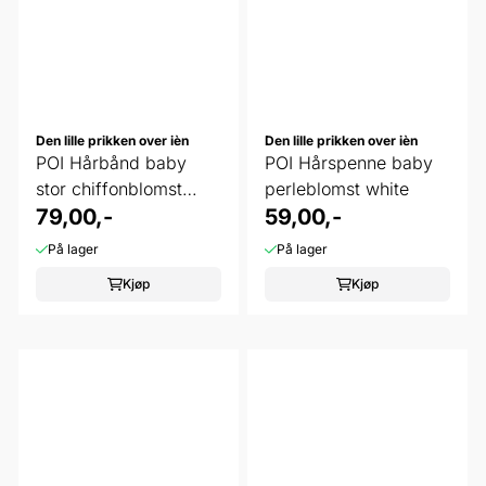
Den lille prikken over ièn
Den lille prikken over ièn
POI Hårbånd baby
POI Hårspenne baby
stor chiffonblomst
perleblomst white
white
79,00,-
59,00,-
På lager
På lager
Kjøp
Kjøp