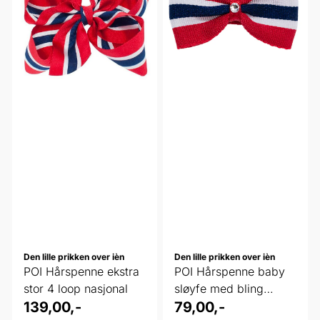
Den lille prikken over ièn
Den lille prikken over ièn
POI Hårspenne ekstra
POI Hårspenne baby
stor 4 loop nasjonal
sløyfe med bling
139,00,-
nasjonal
79,00,-