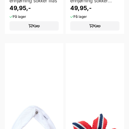
enhjørning sokker lilas
enhjørning sokker
49,95,-
peyote melange
49,95,-
På lager
På lager
Kjøp
Kjøp