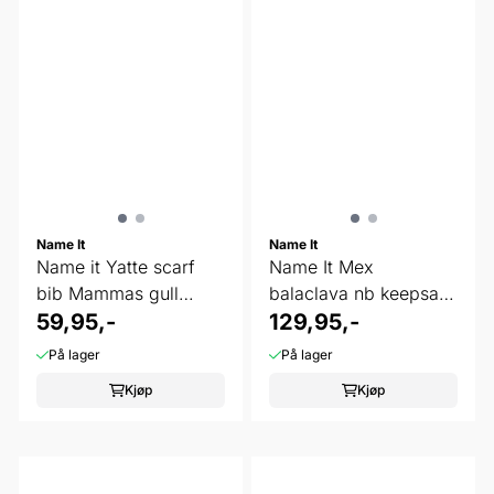
Name It
Name It
Name it Yatte scarf
Name It Mex
bib Mammas gull
balaclava nb keepsake
Island fossil
59,95,-
lilac
129,95,-
På lager
På lager
Kjøp
Kjøp