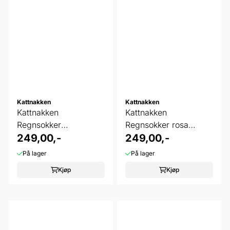
Kattnakken
Kattnakken
Kattnakken
Kattnakken
Regnsokker
Regnsokker rosa
bananskum
249,00,-
krystall
249,00,-
På lager
På lager
Kjøp
Kjøp