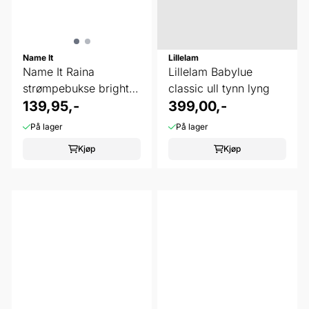
Name It
Lillelam
Name It Raina
Lillelam Babylue
strømpebukse bright
classic ull tynn lyng
white
139,95,-
399,00,-
På lager
På lager
Kjøp
Kjøp