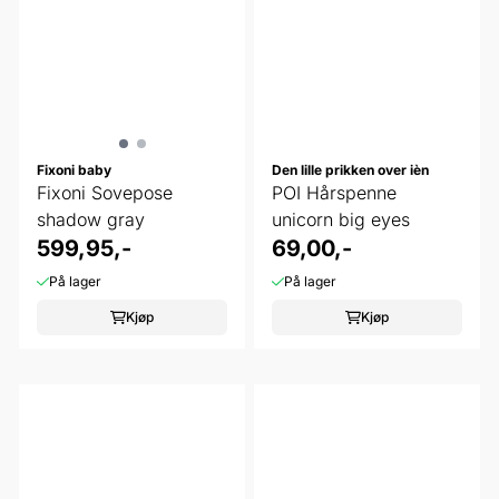
Fixoni baby
Den lille prikken over ièn
Fixoni Sovepose
POI Hårspenne
shadow gray
unicorn big eyes
599,95,-
69,00,-
På lager
På lager
Kjøp
Kjøp