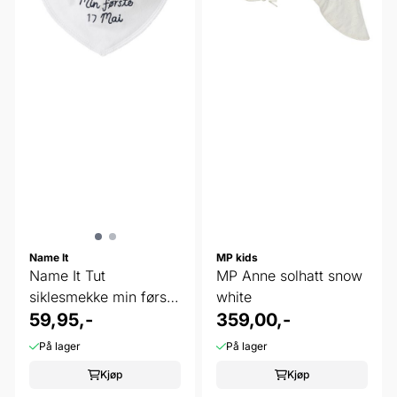
Name It
MP kids
Name It Tut
MP Anne solhatt snow
siklesmekke min første
white
17 mai
59,95,-
359,00,-
På lager
På lager
Kjøp
Kjøp