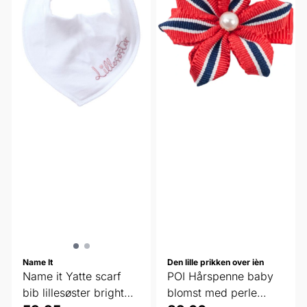
Name It
Den lille prikken over ièn
Name it Yatte scarf
POI Hårspenne baby
bib lillesøster bright
blomst med perle