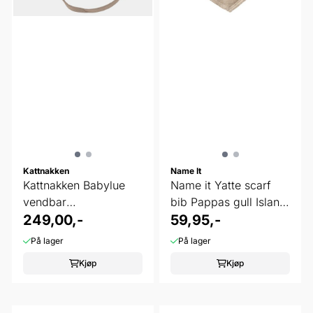
Kattnakken
Name It
Kattnakken Babylue
Name it Yatte scarf
vendbar
bib Pappas gull Island
stokkrose/lysbark 1-2
249,00,-
fossil
59,95,-
...
På lager
På lager
Kjøp
Kjøp