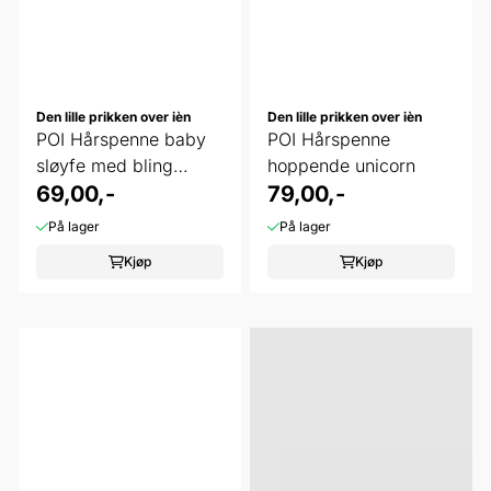
Den lille prikken over ièn
Den lille prikken over ièn
POI Hårspenne baby
POI Hårspenne
sløyfe med bling
hoppende unicorn
ginger snap
69,00,-
79,00,-
På lager
På lager
Kjøp
Kjøp