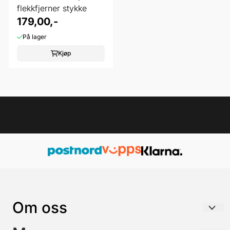
flekkfjerner stykke
179,00,-
På lager
Kjøp
Kvalitetsklær til barn!
Om oss
FUTURE KIDS AS