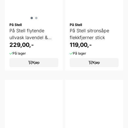
På Stell
På Stell
På Stell flytende
På Stell sitronsåpe
ullvask lavendel &
flekkfjerner stick
sedertre 500 ...
229,00,-
119,00,-
På lager
På lager
Kjøp
Kjøp