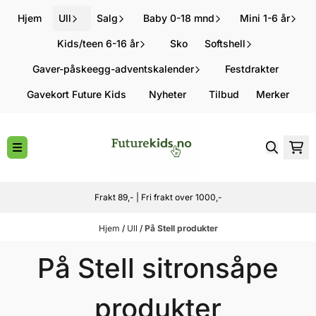
Hopp til innhold
Hjem
Ull
Salg
Baby 0-18 mnd
Mini 1-6 år
Kids/teen 6-16 år
Sko
Softshell
Gaver-påskeegg-adventskalender
Festdrakter
Gavekort Future Kids
Nyheter
Tilbud
Merker
Frakt 89,- | Fri frakt over 1000,-
Hjem
/
Ull
/
På Stell produkter
På Stell sitronsåpe
produkter