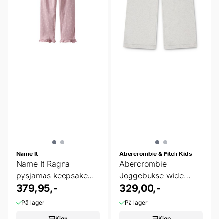
Name It
Abercrombie & Fitch Kids
Name It Ragna
Abercrombie
pysjamas keepsake
Joggebukse wide
lilac
379,95,-
oatmeal heather
329,00,-
På lager
På lager
Kjøp
Kjøp