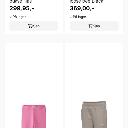
bukse lilas
loose bee Black
299,95,-
369,00,-
På lager
På lager
Kjøp
Kjøp