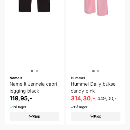
Name It
Hummel
Name It Jennela capri
Hummel Daily bukse
legging black
candy pink
119,95,-
314,30,-
449,00,-
På lager
På lager
Kjøp
Kjøp