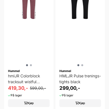
Hummel
Hummel
hmlJR Colorblock
HMLJR Pulse trenings-
tracksuit wistful
tights black
mauve
419,30,-
299,00,-
599,00,-
På lager
På lager
Kjøp
Kjøp