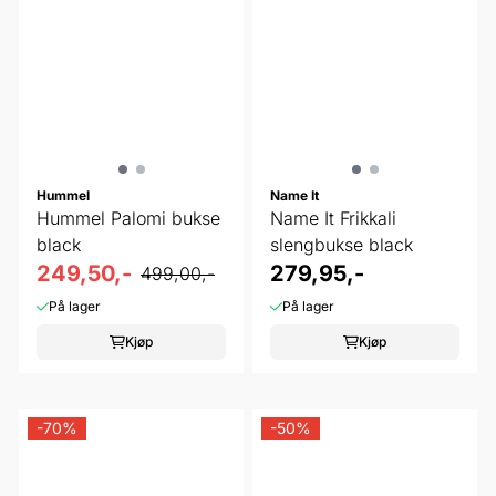
Hummel
Name It
Hummel Palomi bukse
Name It Frikkali
black
slengbukse black
249,50,-
279,95,-
499,00,-
På lager
På lager
Kjøp
Kjøp
-70%
-50%