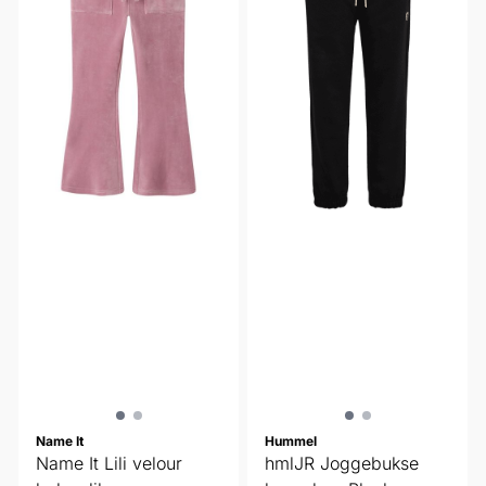
Name It
Hummel
Name It Lili velour
hmlJR Joggebukse