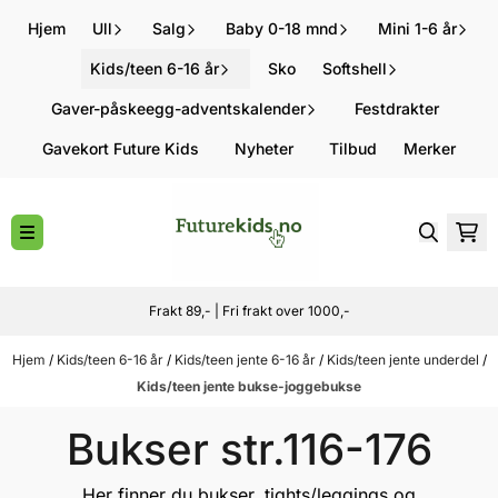
Hopp til innhold
Hjem
Ull
Salg
Baby 0-18 mnd
Mini 1-6 år
Kids/teen 6-16 år
Sko
Softshell
Gaver-påskeegg-adventskalender
Festdrakter
Gavekort Future Kids
Nyheter
Tilbud
Merker
Frakt 89,- | Fri frakt over 1000,-
Hjem
/
Kids/teen 6-16 år
/
Kids/teen jente 6-16 år
/
Kids/teen jente underdel
/
Kids/teen jente bukse-joggebukse
Bukser str.116-176
Her finner du bukser, tights/leggings og