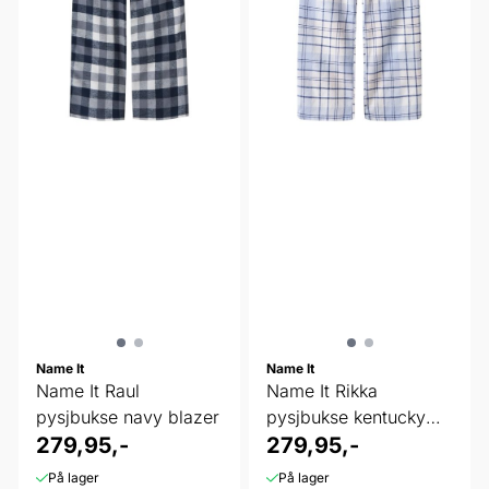
Name It
Name It
Name It Raul
Name It Rikka
pysjbukse navy blazer
pysjbukse kentucky
279,95,-
blue
279,95,-
På lager
På lager