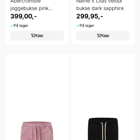
Abercrombie
Name It Lilas velour
joggebukse pink
bukse dark sapphire
marshmallow
399,00,-
299,95,-
På lager
På lager
Kjøp
Kjøp