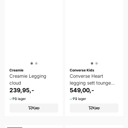
Creamie
Converse Kids
Creamie Legging
Converse Heart
cloud
legging sett tounge
239,95,-
tide
549,00,-
På lager
På lager
Kjøp
Kjøp