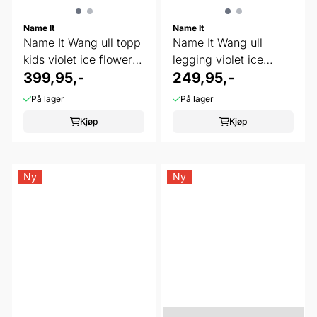
Name It
Name It
Name It Wang ull topp
Name It Wang ull
kids violet ice flowers
legging violet ice
and ...
399,95,-
flowers and ...
249,95,-
På lager
På lager
Kjøp
Kjøp
Ny
Ny