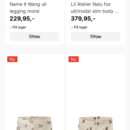
Name It Wang ull
Lil`Atelier Nalu fox
legging morel
ull/modal slim body ...
229,95,-
379,95,-
På lager
På lager
Kjøp
Kjøp
Ny
Ny