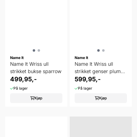
Name It
Name It
Name It Wriss ull
Name It Wriss ull
strikket bukse sparrow
strikket genser plum
499,95,-
kitten
599,95,-
På lager
På lager
Kjøp
Kjøp