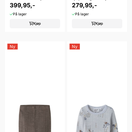
399,95,-
white
279,95,-
På lager
På lager
Kjøp
Kjøp
Ny
Ny