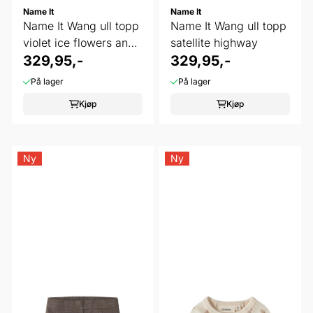
Name It
Name It
Name It Wang ull topp
Name It Wang ull topp
violet ice flowers and
satellite highway
...
329,95,-
329,95,-
På lager
På lager
Kjøp
Kjøp
Ny
Ny