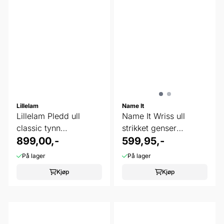
Lillelam
Name It
Lillelam Pledd ull
Name It Wriss ull
classic tynn
strikket genser
himmelrosa
899,00,-
sparrow
599,95,-
På lager
På lager
Kjøp
Kjøp