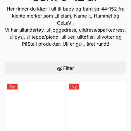
Her finner du klær i ull til baby og barn str 44-152 fra
kjente merker som
Lillelam
,
Name It
,
Hummel
og
CeLaVi.
Vi har ullundertøy, ulljoggedress, ulldress/sparkedress,
ullpysj, ullteppe/pledd, ullluer, ulltøfler, ullvotter og
PåStell
produkter. Ull er gull, året rundt!
Filter
Ny
Ny