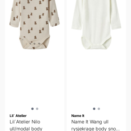
Lil` Atelier
Name It
Lil`Atelier Nilo
Name It Wang ull
ull/modal body
rysjekrage body snow