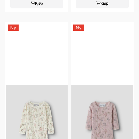
Kjøp
Kjøp
Ny
Ny