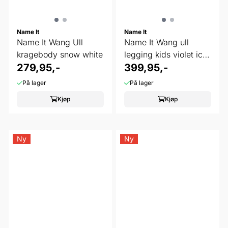
Name It
Name It
Name It Wang Ull
Name It Wang ull
kragebody snow white
legging kids violet ice
279,95,-
flowers ...
399,95,-
På lager
På lager
Kjøp
Kjøp
Ny
Ny