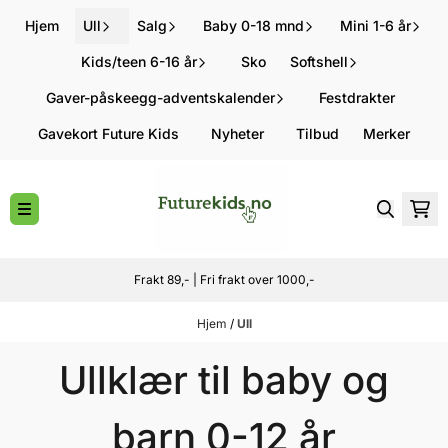
Hopp til innhold
Hjem
Ull
Salg
Baby 0-18 mnd
Mini 1-6 år
Kids/teen 6-16 år
Sko
Softshell
Gaver-påskeegg-adventskalender
Festdrakter
Gavekort Future Kids
Nyheter
Tilbud
Merker
Frakt 89,- | Fri frakt over 1000,-
Hjem
/
Ull
Ullklær til baby og
barn 0-12 år