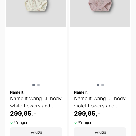
Name It
Name It
Name It Wang ull body
Name It Wang ull body
white flowers and
violet flowers and
leafs
299,95,-
leafs
299,95,-
På lager
På lager
Kjøp
Kjøp