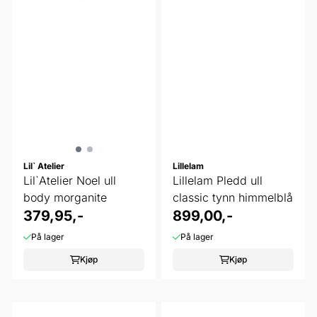
Lil` Atelier
Lillelam
Lil`Atelier Noel ull
Lillelam Pledd ull
body morganite
classic tynn himmelblå
379,95,-
899,00,-
På lager
På lager
Kjøp
Kjøp