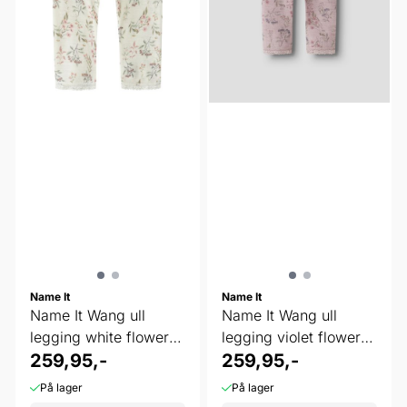
Name It
Name It
Name It Wang ull
Name It Wang ull
legging white flowers
legging violet flowers
and leafs
259,95,-
and leafs
259,95,-
På lager
På lager