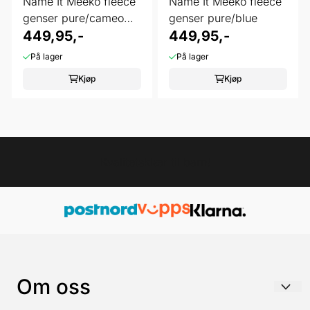
Name It Meeko fleece
Name It Meeko fleece
genser pure/cameo
genser pure/blue
pink
449,95,-
449,95,-
På lager
På lager
Kjøp
Kjøp
Kvalitetsklær til barn!
Om oss