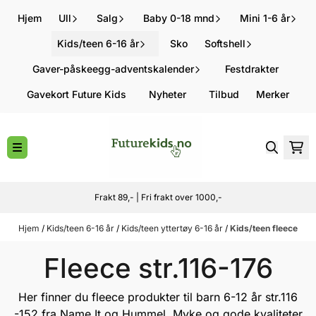
Hopp til innhold
Hjem
Ull
Salg
Baby 0-18 mnd
Mini 1-6 år
Kids/teen 6-16 år
Sko
Softshell
Gaver-påskeegg-adventskalender
Festdrakter
Gavekort Future Kids
Nyheter
Tilbud
Merker
Frakt 89,- | Fri frakt over 1000,-
Hjem
/
Kids/teen 6-16 år
/
Kids/teen yttertøy 6-16 år
/
Kids/teen fleece
Fleece str.116-176
Her finner du fleece produkter til barn 6-12 år str.116
-152 fra
Name It
og
Hummel
. Myke og gode kvaliteter