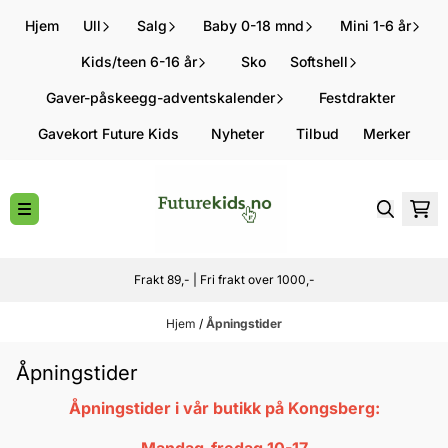
Hopp til innhold
Hjem
Ull
Salg
Baby 0-18 mnd
Mini 1-6 år
Kids/teen 6-16 år
Sko
Softshell
Gaver-påskeegg-adventskalender
Festdrakter
Gavekort Future Kids
Nyheter
Tilbud
Merker
Frakt 89,- | Fri frakt over 1000,-
Hjem
/
Åpningstider
Åpningstider
Åpningstider i vår butikk på Kongsberg: