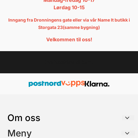
Mandag-fredag 10-17
Lørdag 10-15
Inngang fra Dronningens gate eller via vår Name It butikk i
Storgata 23(samme bygning)
Velkommen til oss!
Kvalitetsklær til barn!
Om oss
FUTURE KIDS AS
Meny