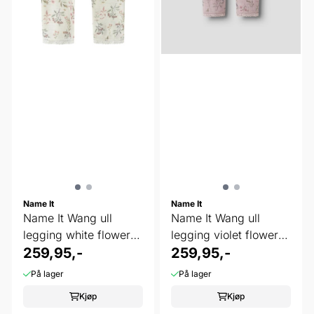
Name It
Name It
Name It Wang ull
Name It Wang ull
legging white flowers
legging violet flowers
and leafs
259,95,-
and leafs
259,95,-
På lager
På lager
Kjøp
Kjøp