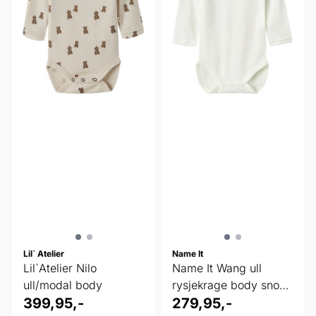
Lil` Atelier
Name It
Lil`Atelier Nilo
Name It Wang ull
ull/modal body
rysjekrage body snow
399,95,-
white
279,95,-