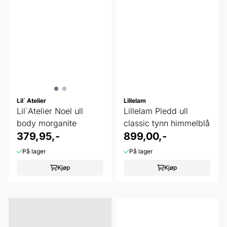
Lil` Atelier
Lillelam
Lil`Atelier Noel ull
Lillelam Pledd ull
body morganite
classic tynn himmelblå
379,95,-
899,00,-
På lager
På lager
Kjøp
Kjøp