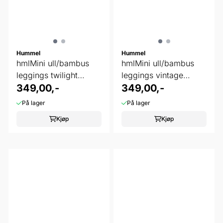
Hummel
Hummel
hmlMini ull/bambus
hmlMini ull/bambus
leggings twilight
leggings vintage
mauve
349,00,-
indigo
349,00,-
På lager
På lager
Kjøp
Kjøp