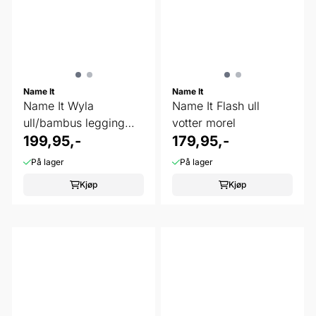
Name It
Name It
Name It Wyla
Name It Flash ull
ull/bambus legging
votter morel
ombre
199,95,-
179,95,-
På lager
På lager
Kjøp
Kjøp