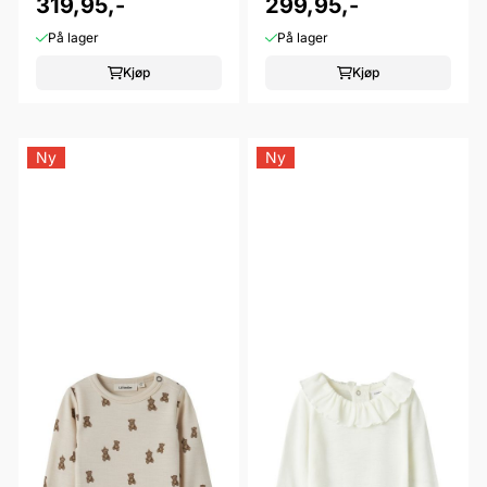
...
319,95,-
...
299,95,-
På lager
På lager
Kjøp
Kjøp
Ny
Ny