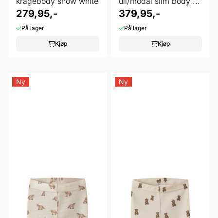
kragebody snow white
ull/modal slim body ...
279,95,-
379,95,-
På lager
På lager
Kjøp
Kjøp
Ny
Ny