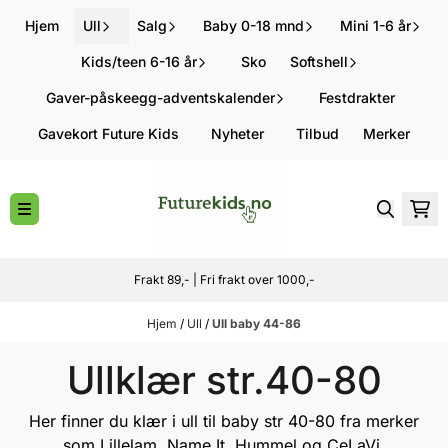
Hopp til innhold
Hjem
Ull
Salg
Baby 0-18 mnd
Mini 1-6 år
Kids/teen 6-16 år
Sko
Softshell
Gaver-påskeegg-adventskalender
Festdrakter
Gavekort Future Kids
Nyheter
Tilbud
Merker
Frakt 89,- | Fri frakt over 1000,-
Hjem
/
Ull
/
Ull baby 44-86
Ullklær str.40-80
Her finner du klær i ull til baby str 40-80 fra merker
som
Lillelam
,
Name It
,
Hummel
og
CeLaVi.