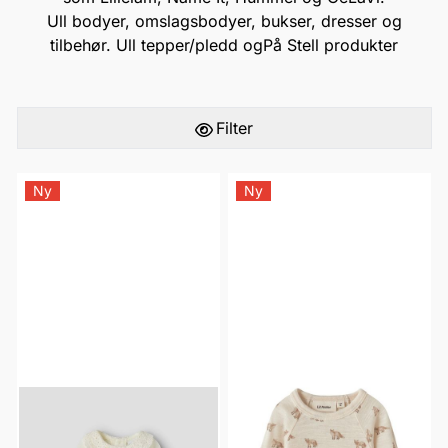
Ull bodyer, omslagsbodyer, bukser, dresser og
tilbehør. Ull t
epper/pledd
og
På Stell
produkter
Filter
Ny
Ny