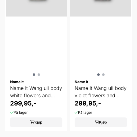
Name It
Name It
Name It Wang ull body
Name It Wang ull body
white flowers and
violet flowers and
leafs
299,95,-
leafs
299,95,-
På lager
På lager
Kjøp
Kjøp